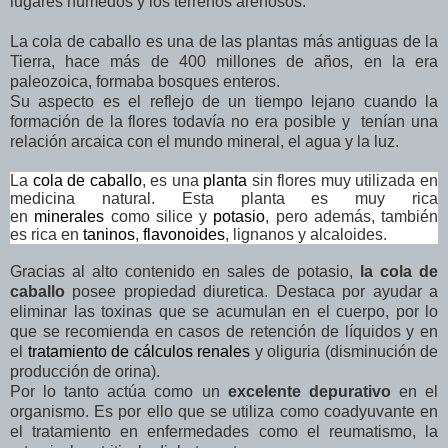
lugares húmedos y los terrenos arenosos.
La cola de caballo es una de las plantas más antiguas de la
Tierra, hace más de 400 millones de años, en la era
paleozoica, formaba bosques enteros.
Su aspecto es el reflejo de un tiempo lejano cuando la
formación de la flores todavía no era posible y tenían una
relación arcaica con el mundo mineral, el agua y la luz.
La
cola de caballo
,
es una
planta
sin flores muy utilizada en
medicina natural. Esta planta es muy rica
en
minerales
como silice y
potasio
, pero además, también
es rica en
taninos
,
flavonoides
, lignanos y alcaloides.
Gracias al alto contenido en sales de potasio,
la cola de
caballo
posee propiedad diuretica
. Destaca por ayudar a
eliminar las toxinas que se acumulan en el cuerpo, por lo
que se recomienda en casos de retención de líquidos y en
el
tratamiento de cálculos renales
y oliguria (disminución de
producción de orina).
Por lo tanto actúa como un
excelente depurativo
en el
organismo. Es por ello que se utiliza como coadyuvante en
el tratamiento en enfermedades como el reumatismo, la